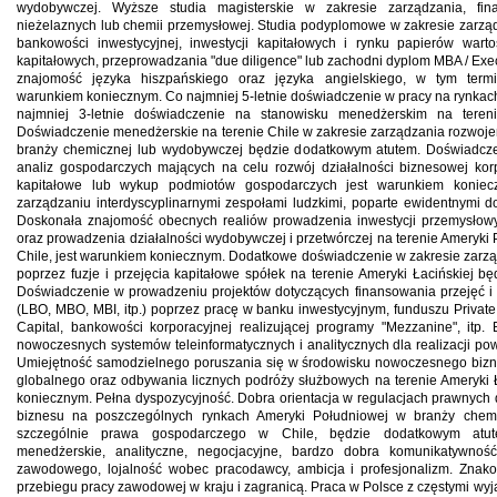
wydobywczej. Wyższe studia magisterskie w zakresie zarządzania, fina
nieżelaznych lub chemii przemysłowej. Studia podyplomowe w zakresie zarzą
bankowości inwestycyjnej, inwestycji kapitałowych i rynku papierów wartoś
kapitałowych, przeprowadzania "due diligence" lub zachodni dyplom MBA / Ex
znajomość języka hiszpańskiego oraz języka angielskiego, w tym termin
warunkiem koniecznym. Co najmniej 5-letnie doświadczenie w pracy na rynkac
najmniej 3-letnie doświadczenie na stanowisku menedżerskim na tereni
Doświadczenie menedżerskie na terenie Chile w zakresie zarządzania rozwoje
branży chemicznej lub wydobywczej będzie dodatkowym atutem. Doświadczen
analiz gospodarczych mających na celu rozwój działalności biznesowej korp
kapitałowe lub wykup podmiotów gospodarczych jest warunkiem konie
zarządzaniu interdyscyplinarnymi zespołami ludzkimi, poparte ewidentnymi
Doskonała znajomość obecnych realiów prowadzenia inwestycji przemysłow
oraz prowadzenia działalności wydobywczej i przetwórczej na terenie Ameryki
Chile, jest warunkiem koniecznym. Dodatkowe doświadczenie w zakresie zarz
poprzez fuzje i przejęcia kapitałowe spółek na terenie Ameryki Łacińskiej 
Doświadczenie w prowadzeniu projektów dotyczących finansowania przejęć i a
(LBO, MBO, MBI, itp.) poprzez pracę w banku inwestycyjnym, funduszu Private
Capital, bankowości korporacyjnej realizującej programy "Mezzanine", itp
nowoczesnych systemów teleinformatycznych i analitycznych dla realizacji po
Umiejętność samodzielnego poruszania się w środowisku nowoczesnego biz
globalnego oraz odbywania licznych podróży służbowych na terenie Ameryki Ł
koniecznym. Pełna dyspozycyjność. Dobra orientacja w regulacjach prawnych
biznesu na poszczególnych rynkach Ameryki Południowej w branży chemi
szczególnie prawa gospodarczego w Chile, będzie dodatkowym atut
menedżerskie, analityczne, negocjacyjne, bardzo dobra komunikatywnoś
zawodowego, lojalność wobec pracodawcy, ambicja i profesjonalizm. Znako
przebiegu pracy zawodowej w kraju i zagranicą. Praca w Polsce z częstymi wy