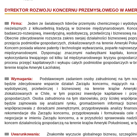
DYREKTOR ROZWOJU KONCERNU PRZEMYSŁOWEGO W AMER
Firma:
Jeden ze światowych liderów przemysłu chemicznego i wydobyw
nieżelaznych z kilkusetletnią tradycją w biznesie międzynarodowym. Konc
badawczo-rozwojową, inwestycyjną, wydobywczą, przetwórczą i biznesową na 
Obecnie zdecydowanie rozszerza zakres swojej działalności biznesowej poprz
przejęcia podmiotów gospodarczych, zlokalizowanych na terenie Ameryki Połu
Koncern posiada własne patenty i technologie wytwarzania, poparte najnowszym
międzynarodowymi. Dysponując znacznymi nadwyżkami kapitału, konc
wykorzystania trwającego od kilku lat międzynarodowego kryzysu gospodar
procesu przejęć kapitałowych i wykupu całych podmiotów gospodarczych w br
terenie krajów Ameryki Łacińskiej.
Wymagania:
Podstawowym zadaniem osoby zatrudnionej na tym no
będzie zdecydowane wsparcie działań Zarządu koncernu, mających na ce
wydobywczej, przetwórczej i biznesowej na terenie krajów Ameryki
zlokalizowanych w Chile, w tym poprzez inwestycje kapitałowe i prze
gospodarczych. Osoba zatrudniona na tym stanowisku, przy ścisłej współpr
będzie zajmowała się analizami rynku, gromadzeniem informacji biznes
współpracowała z doradcami zewnętrznymi, przygotowywała analizy finanso
rekomendacje dla Zarządu koncernu, przygotowywała i formułowała cele n
negocjacje w imieniu Zarządu koncernu, a w przyszłości sprawowała nadz
koncern działalnością gospodarczą na terenie krajów Ameryki Południowej, w ty
Uwarunkowania:
Znakomite wyczucie globalnego biznesu, szczególni