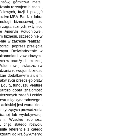
nsów, górnictwa metali
dzania rozwojem biznesu,
ciowych, fuzji i przejęć
ecutive MBA. Bardzo dobra
ologii biznesowej, jest
h zagranicznych, w tym co
e Ameryki Południowej.
m biznesu, szczególnie w
ie w zakresie realizacji
oracji poprzez przejęcia
cznym. Doświadczenie w
 dokonaniami zawodowymi.
ych w branży chemicznej
 Południowej, zwłaszcza w
ądzania rozwojem biznesu
będzie dodatkowym atutem.
kwizycji przedsiębiorstw
 Equity, funduszu Venture
. Bardzo dobra znajomość
wierzonych zadań i celów.
nesu międzynarodowego i
acińskiej jest warunkiem
 dotyczących prowadzenia
cznej lub wydobywczej,
em. Wysokie zdolności
ć, chęć stałego rozwoju
mite referencje z całego
jazdami do krajów Ameryki