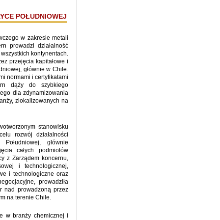
YCE POŁUDNIOWEJ
czego w zakresie metali
ern prowadzi działalność
wszystkich kontynentach.
ez przejęcia kapitałowe i
dniowej, głównie w Chile.
i normami i certyfikatami
ern dąży do szybkiego
czego dla zdynamizowania
anży, zlokalizowanych na
wotworzonym stanowisku
lu rozwój działalności
 Południowej, głównie
jęcia całych podmiotów
acy z Zarządem koncernu,
owej i technologicznej,
we i technologiczne oraz
egocjacyjne, prowadziła
ór nad prowadzoną przez
m na terenie Chile.
e w branży chemicznej i